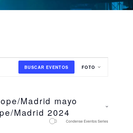
N
BUSCAR EVENTOS
FOTO
a
v
e
g
a
rope/Madrid mayo
c
pe/Madrid 2024
i
ó
Condense Eventos Series
n