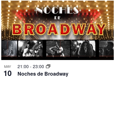
d
e
v
i
s
t
a
s
d
21:00
-
23:00
MAY
10
e
Noches de Broadway
E
v
e
n
t
o