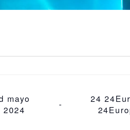
id mayo
24 24Eu
 - 
d 2024
24Euro