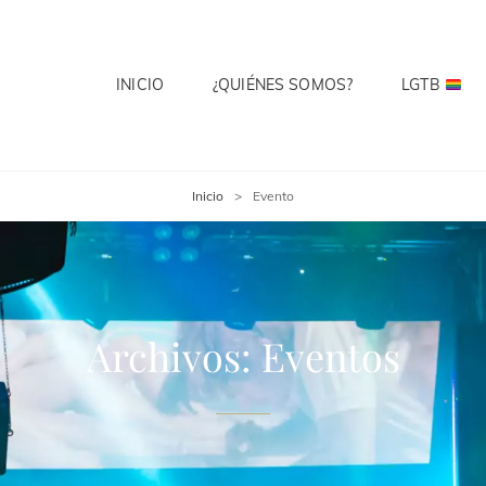
INICIO
¿QUIÉNES SOMOS?
LGTB
 CLUB
te? Cuenta Con Ello.
Inicio
>
Evento
Archivos:
Eventos