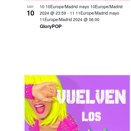
10 10Europe/Madrid mayo 10Europe/Madrid
a
MAY
10
2024 @ 23:59
-
11 11Europe/Madrid mayo
p
11Europe/Madrid 2024 @ 06:00
a
GloryPOP
l
a
b
r
a
c
l
a
v
e
.