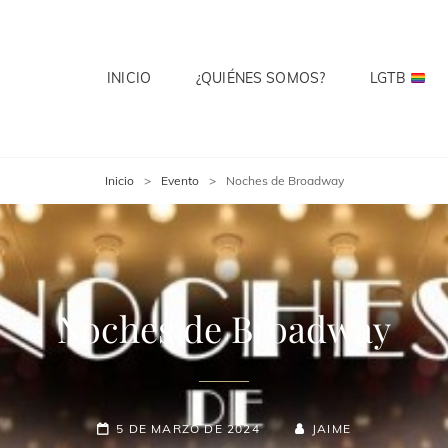
INICIO
¿QUIÉNES SOMOS?
LGTB
 CLUB
te? Cuenta Con Ello.
Inicio
>
Evento
>
Noches de Broadway
Noches de Broadway
5 DE MARZO DE 2024
JAIME