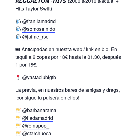
𝙍𝙀𝙂𝙂𝘼𝙀𝙏𝙊𝙉 · 𝙃𝙄𝙏𝙎 (2000’s/2010’s/actual +
Hits Taylor Swift)
@fran.lamadrid
@somoselnido
@jaime_rsc
🎟 Anticipadas en nuestra web / link en bio. En
taquilla 2 copas por 18€ hasta la 01.30, después
1 por 15€.
@yastaclublgtb
La previa, en nuestros bares de amigas y drags,
¡consigue tu pulsera en ellos!
@barbanarama
@liadamadrid
@reinapop_
@starchueca