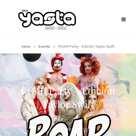
Inicio
>
Evento
>
ROAR Party – Edición Taylor Swift
ROAR Party – Edición
Taylor Swift
7 DE MARZO DE 2024