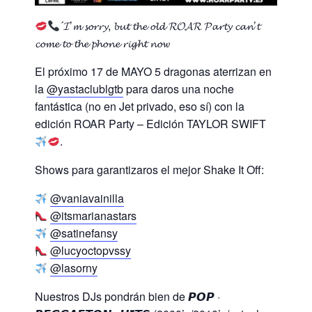
´𝓘’𝓶 𝓼𝓸𝓻𝓻𝔂, 𝓫𝓾𝓽 𝓽𝓱𝓮 𝓸𝓵𝓭 𝓡𝓞𝓐𝓡 𝓟𝓪𝓻𝓽𝔂 𝓬𝓪𝓷’𝓽
𝓬𝓸𝓶𝓮 𝓽𝓸 𝓽𝓱𝓮 𝓹𝓱𝓸𝓷𝓮 𝓻𝓲𝓰𝓱𝓽 𝓷𝓸𝔀
El próximo 17 de MAYO 5 dragonas aterrizan en
la
@yastaclublgtb
para daros una noche
fantástica (no en Jet privado, eso sí) con la
edición ROAR Party – Edición TAYLOR SWIFT
.
Shows para garantizaros el mejor Shake It Off:
@vaniavainilla
@itsmarianastars
@satinefansy
@lucyoctopvssy
@lasorny
Nuestros DJs pondrán bien de 𝙋𝙊𝙋 ·