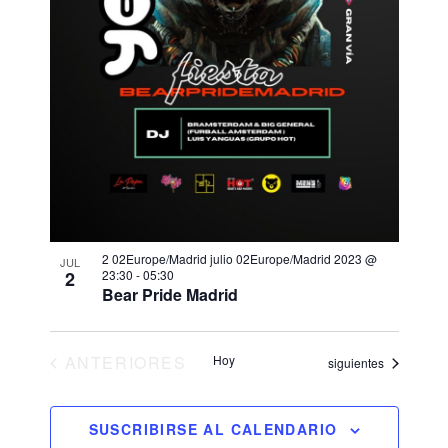
2 02Europe/Madrid julio 02Europe/Madrid 2023 @
JUL
2
23:30
-
05:30
Bear Pride Madrid
EVENTOS
ANTERIORES
Hoy
Eventos
siguientes
SUSCRIBIRSE AL CALENDARIO