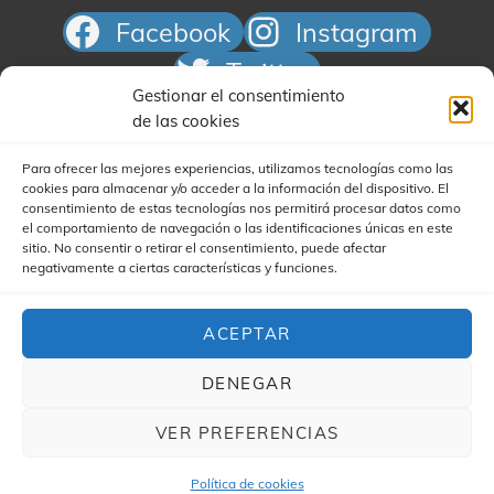
a
Facebook
Instagram
s
d
Twitter
e
Gestionar el consentimiento
Correo electrónico
de las cookies
E
v
Para ofrecer las mejores experiencias, utilizamos tecnologías como las
e
cookies para almacenar y/o acceder a la información del dispositivo. El
consentimiento de estas tecnologías nos permitirá procesar datos como
n
el comportamiento de navegación o las identificaciones únicas en este
t
sitio. No consentir o retirar el consentimiento, puede afectar
negativamente a ciertas características y funciones.
o
Buscar
s
ACEPTAR
DENEGAR
VER PREFERENCIAS
COPYRIGHT © 2026
YA'STA CLUB
|
(FOR YA'STA) MY
MUSIC BAND CHILD POR
CATCH THEMES Y JAIME
Política de cookies