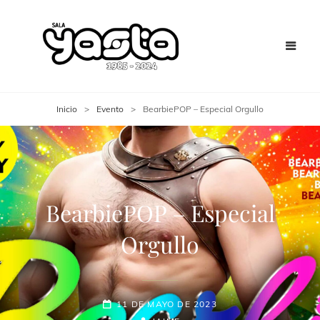
Inicio
>
Evento
>
BearbiePOP – Especial Orgullo
BearbiePOP – Especial
Orgullo
11 DE MAYO DE 2023