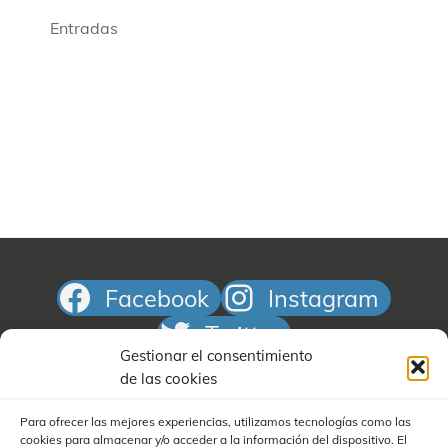
ó
i
f
i
n
o
Entradas
e
d
ó
n
e
v
a
n
v
e
r
d
i
f
n
e
s
e
t
t
b
c
a
s
ú
h
s
i
s
a
d
n
e
.
q
P
E
u
v
h
Facebook
Instagram
e
e
o
d
n
Twitter
t
t
a
Gestionar el consentimiento
Correo electrónico
o
o
de las cookies
y
V
v
Para ofrecer las mejores experiencias, utilizamos tecnologías como las
i
i
cookies para almacenar y/o acceder a la información del dispositivo. El