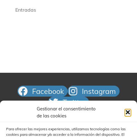
ó
i
i
n
o
Entradas
d
ó
n
e
a
n
v
r
d
i
f
e
s
e
t
b
c
a
ú
h
s
s
a
d
e
.
q
E
u
v
Facebook
Instagram
e
e
d
n
Twitter
t
a
Gestionar el consentimiento
Correo electrónico
o
de las cookies
y
v
Para ofrecer las mejores experiencias, utilizamos tecnologías como las
i
cookies para almacenar y/o acceder a la información del dispositivo. El