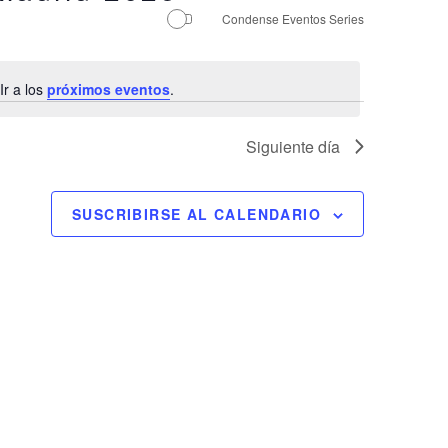
a
Condense Eventos Series
c
i
ó
r a los
próximos eventos
.
n
d
Siguiente día
e
v
i
SUSCRIBIRSE AL CALENDARIO
s
t
a
s
d
e
E
v
e