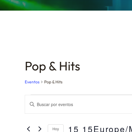
Pop & Hits
Eventos
Pop & Hits
N
I
a
n
v
t
e
15 15Europe/
r
Hoy