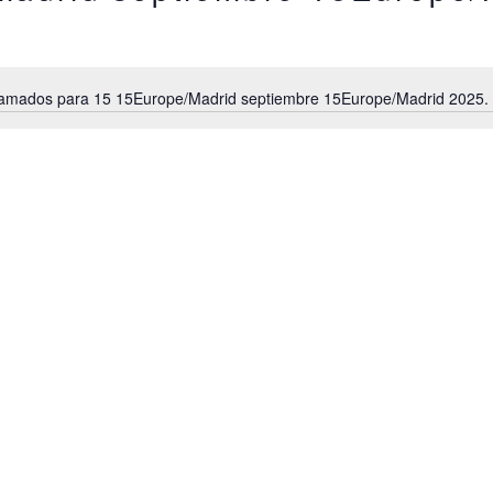
amados para 15 15Europe/Madrid septiembre 15Europe/Madrid 2025. I
A
v
i
s
o