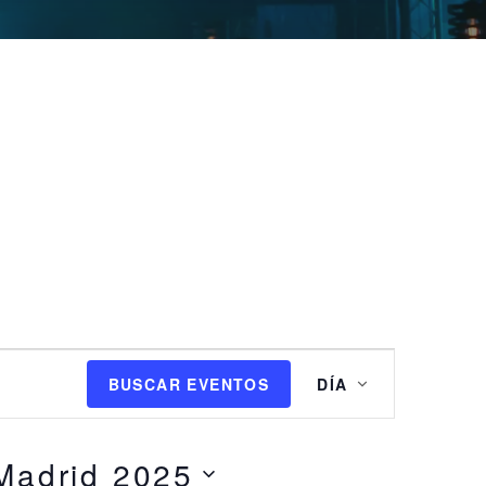
N
BUSCAR EVENTOS
DÍA
a
v
e
Madrid 2025
g