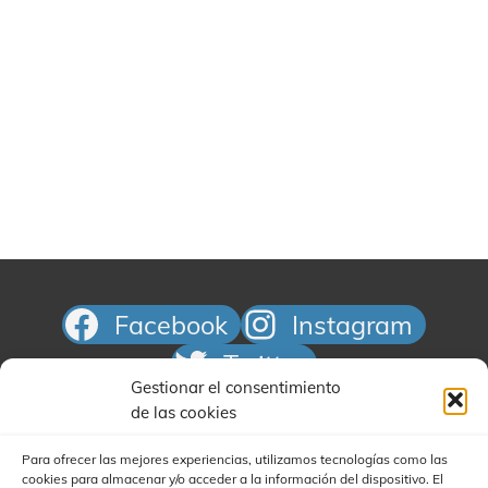
e
a
n
v
l
d
i
a
e
s
f
t
b
e
a
ú
c
s
s
h
d
e
a
q
E
.
u
v
e
e
d
n
Facebook
Instagram
t
a
o
y
Twitter
v
Gestionar el consentimiento
Correo electrónico
de las cookies
i
s
Para ofrecer las mejores experiencias, utilizamos tecnologías como las
t
cookies para almacenar y/o acceder a la información del dispositivo. El