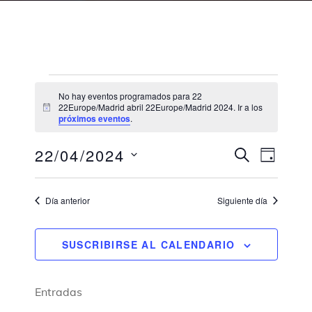
No hay eventos programados para 22
22Europe/Madrid abril 22Europe/Madrid 2024. Ir a los
A
próximos eventos
.
v
i
s
N
N
22/04/2024
B
o
D
a
U
a
S
Í
v
S
v
A
e
C
e
Día anterior
Siguiente día
l
e
A
g
R
e
a
g
c
c
SUSCRIBIRSE AL CALENDARIO
a
i
c
c
ó
i
i
n
o
Entradas
d
ó
n