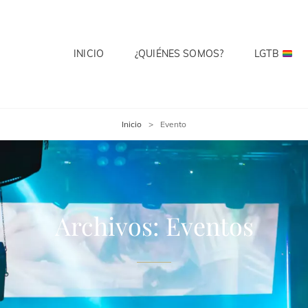
INICIO
¿QUIÉNES SOMOS?
LGTB
 CLUB
te? Cuenta Con Ello.
Inicio
>
Evento
Archivos:
Eventos