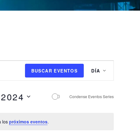
N
BUSCAR EVENTOS
DÍA
a
v
e
 2024
g
Condense Eventos Series
a
c
i
a los
próximos eventos
.
ó
n