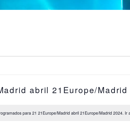
adrid abril 21Europe/Madrid
rogramados para 21 21Europe/Madrid abril 21Europe/Madrid 2024. Ir 
A
v
i