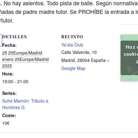
. No hay asientos. Todo pista de baile. Según normativ
adas de padre madre tutor. Se PROHÍBE la entrada a l
tutor.
DETALLES
RECINTO
Ya’sta Club
Fecha:
Haz 
Calle Valverde, 10
25 25Europe/Madrid
cooki
enero 25Europe/Madrid
Madrid
,
28004
España
+
2025
Google Map
Hora:
19:00 - 21:00
Series:
Sufre Mamón: Tributo a
Hombres G
Coste:
10€