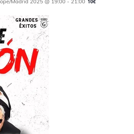
rope/Madrid 2025 @ 19:00
-
21:00
10€