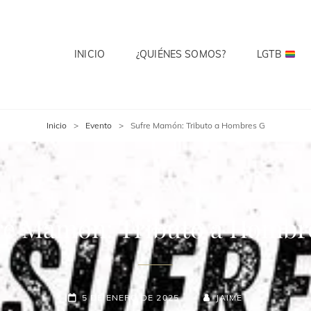
INICIO
¿QUIÉNES SOMOS?
LGTB
 CLUB
te? Cuenta Con Ello.
Inicio
>
Evento
>
Sufre Mamón: Tributo a Hombres G
re Mamón: Tributo a Hombr
5 DE ENERO DE 2025
JAIME