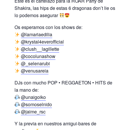
Este es el cartelazo para la ROAR Party de
Shakira, las hips de estas 6 dragonas don’t lie os
lo podemos asegurar
Os esperamos con los shows de:
@lamariaedilia
@krystal4everofficial
@clush__lagillette
@cocolunashow
@_selenarubi
@venusareia
DJs con mucho POP • REGGAETON • HITS de
la mano de:
@unaigoiko
@somoselnido
@jaime_rsc
Y la previa en nuestros amigui-bares de