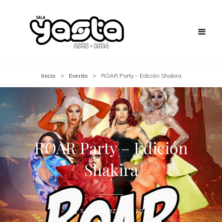
Inicio
>
Evento
>
ROAR Party – Edición Shakira
ROAR Party – Edición
Shakira
5 DE MARZO DE 2024