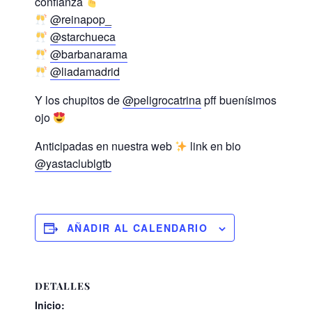
confianza
@reinapop_
@starchueca
@barbanarama
@liadamadrid
Y los chupitos de
@peligrocatrina
pff buenísimos
ojo
Anticipadas en nuestra web
link en bio
@yastaclublgtb
AÑADIR AL CALENDARIO
DETALLES
Inicio: