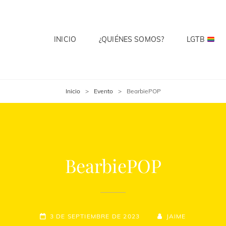
INICIO
¿QUIÉNES SOMOS?
LGTB
 CLUB
te? Cuenta Con Ello.
Inicio
>
Evento
>
BearbiePOP
BearbiePOP
3 DE SEPTIEMBRE DE 2023
JAIME