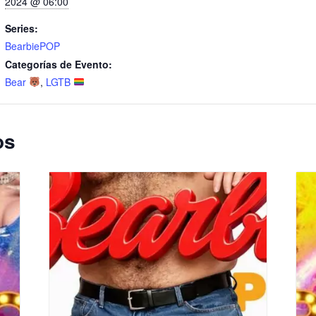
2024 @ 06:00
Series:
BearbiePOP
Categorías de Evento:
Bear
,
LGTB
os