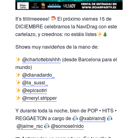
It’s tiiiiimeeeee!
El próximo viernes 15 de
DICIEMBRE celebramos la NaviDrag con este
cartelazo, y creednos: no estáis listes
Shows muy navideños de la mano de:
@charlottebishhh
(desde Barcelona para el
mundo)
@dianadardo_
@la_sussi_
@epicsotiri
@meryl.stripper
Y durante toda la noche, bien de POP • HITS •
REGGAETON a cargo de
@xabiraindj
@jaime_rsc
@somoselnido