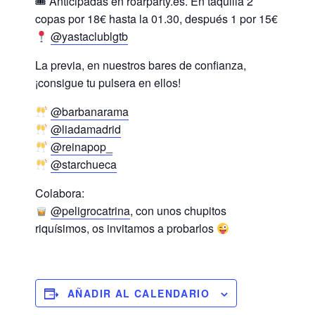
🎟 Anticipadas en roarparty.es. En taquilla 2
copas por 18€ hasta la 01.30, después 1 por 15€
@yastaclublgtb
La previa, en nuestros bares de confianza,
¡consigue tu pulsera en ellos!
@barbanarama
@liadamadrid
@reinapop_
@starchueca
Colabora:
@peligrocatrina
, con unos chupitos
riquísimos, os invitamos a probarlos
AÑADIR AL CALENDARIO