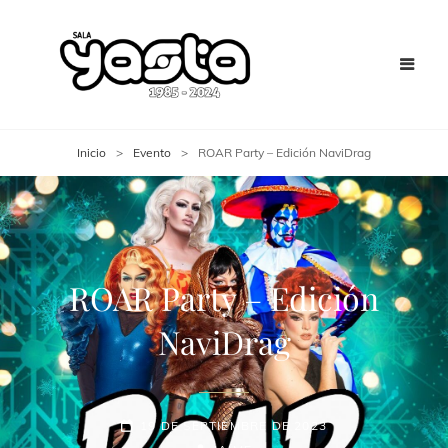
Inicio
>
Evento
>
ROAR Party – Edición NaviDrag
ROAR Party – Edición
NaviDrag
19 DE SEPTIEMBRE DE 2023