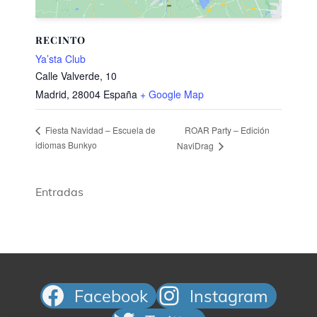
RECINTO
Ya’sta Club
Calle Valverde, 10
Madrid
,
28004
España
+ Google Map
ROAR Party – Edición
Fiesta Navidad – Escuela de
idiomas Bunkyo
NaviDrag
Entradas
Facebook
Instagram