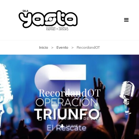
Inicio
>
Evento
>
RecordandOT
RecordandOT
17 DE NOVIEMBRE DE 2023
JAIME