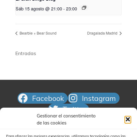
Sáb 15 agosto @ 21:00
-
23:00
Bearbie + Bear Sound
Dragalada Madrid
Entradas
Facebook
Instagram
Twitter
Gestionar el consentimiento
Correo electrónico
de las cookies
Para ofrecer las mejores experiencias, utilizamos tecnologías como las