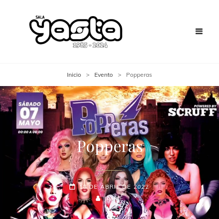
Inicio
>
Evento
>
Popperas
Popperas
18 DE ABRIL DE 2022
JAIME