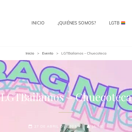
INICIO
¿QUIÉNES SOMOS?
LGTB
 CLUB
te? Cuenta Con Ello.
Inicio
>
Evento
>
LGTBailamos – Chuecoteca
LGTBailamos – Chuecoteca
27 DE ABRIL DE 2023
JAIME