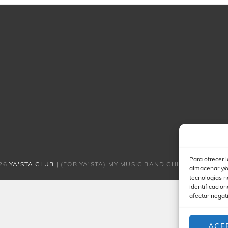
Para ofrecer 
026
YA'STA CLUB
|
(FOR YA'STA) MY MUSIC BAND CHILD POR
CATCH
almacenar y/o
tecnologías n
identificacion
afectar negat
ACE