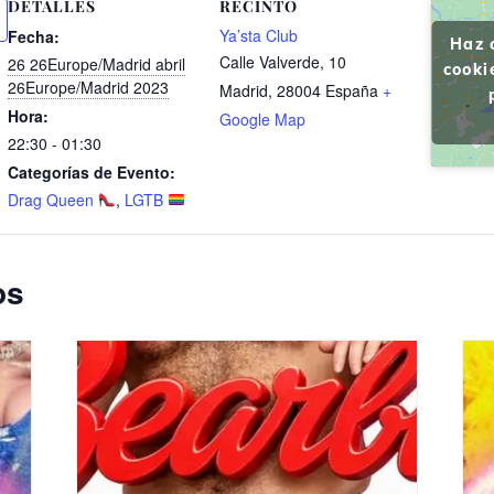
DETALLES
RECINTO
Ya’sta Club
Fecha:
Haz 
Calle Valverde, 10
26 26Europe/Madrid abril
cooki
26Europe/Madrid 2023
Madrid
,
28004
España
+
Hora:
Google Map
22:30 - 01:30
Categorías de Evento:
Drag Queen
,
LGTB
os