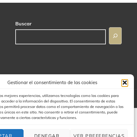
Buscar
Gestionar el consentimiento de las cookies
las mejores experiencias, utilizamos tecnologías como las cookies para
 THEMES Y JAIME
 acceder a la información del dispositivo. El consentimiento de estas
os permitirá procesar datos como el comportamiento de navegación o las
es únicas en este sitio. No consentir o retirar el consentimiento, puede
ivamente a ciertas características y funciones.
PTAR
DENEGAR
VER PREFERENCIAS