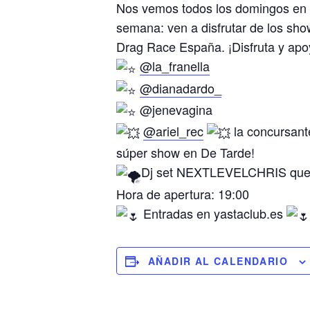
Nos vemos todos los domingos en 
semana: ven a disfrutar de los show
Drag Race España. ¡Disfruta y apoy
@la_franella
@dianadardo_
@jenevagina
@ariel_rec
la concursant
súper show en De Tarde!
Dj set NEXTLEVELCHRIS que p
Hora de apertura: 19:00
Entradas en yastaclub.es
AÑADIR AL CALENDARIO