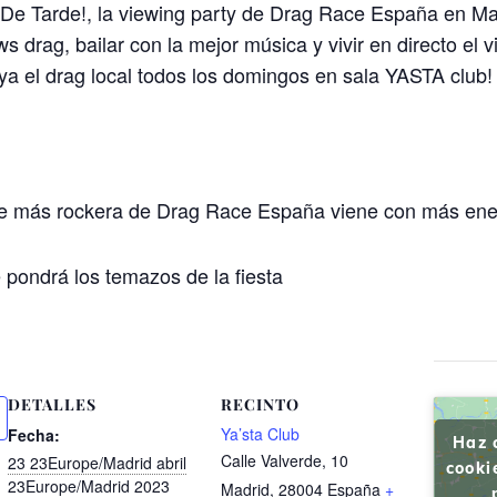
De Tarde!, la viewing party de Drag Race España en Ma
s drag, bailar con la mejor música y vivir en directo el
a el drag local todos los domingos en sala YASTA club!
e más rockera de Drag Race España viene con más ener
ondrá los temazos de la fiesta
DETALLES
RECINTO
Ya’sta Club
Fecha:
Haz 
Calle Valverde, 10
23 23Europe/Madrid abril
cooki
23Europe/Madrid 2023
Madrid
,
28004
España
+