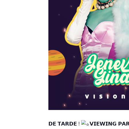
𝗗𝗘 𝗧𝗔𝗥𝗗𝗘 !
𝗩𝗜𝗘𝗪𝗜𝗡𝗚 𝗣𝗔