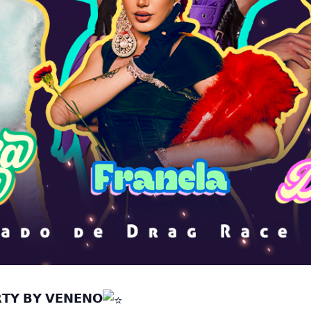
𝗧𝗬 𝗕𝗬 𝗩𝗘𝗡𝗘𝗡𝗢