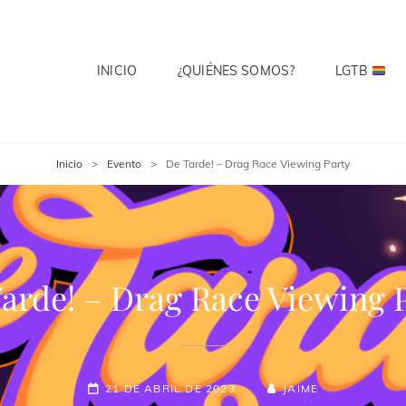
INICIO
¿QUIÉNES SOMOS?
LGTB
 CLUB
te? Cuenta Con Ello.
Inicio
>
Evento
>
De Tarde! – Drag Race Viewing Party
arde! – Drag Race Viewing 
21 DE ABRIL DE 2023
JAIME