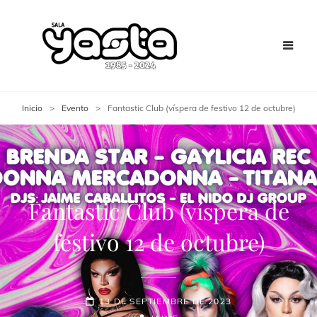
Inicio
>
Evento
>
Fantastic Club (víspera de festivo 12 de octubre)
Fantastic Club (víspera de
festivo 12 de octubre)
13 DE SEPTIEMBRE DE 2023