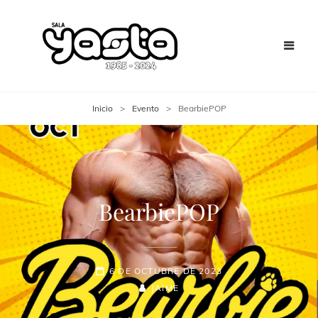
Inicio
>
Evento
>
BearbiePOP
BearbiePOP
6 DE OCTUBRE DE 2023
JAIME