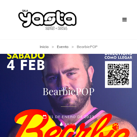
Inicio
>
Evento
>
BearbiePOP
BearbiePOP
31 DE ENERO DE 2023
JAIME