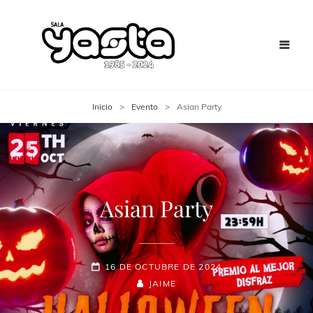
Inicio
>
Evento
>
Asian Party
Asian Party
16 DE OCTUBRE DE 2024
JAIME