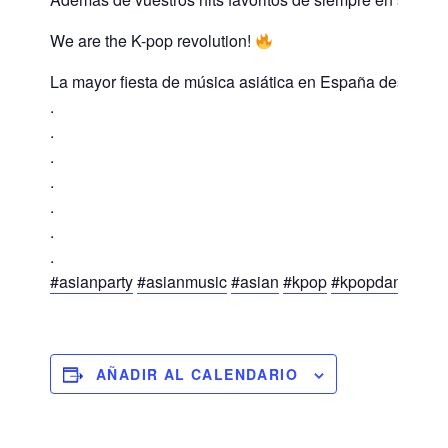
We are the K-pop revolution!
La mayor fiesta de música asiática en España desde ha
.
.
.
.
.
.
.
#asianparty
#asianmusic
#asian
#kpop
#kpopdance
#kp
AÑADIR AL CALENDARIO