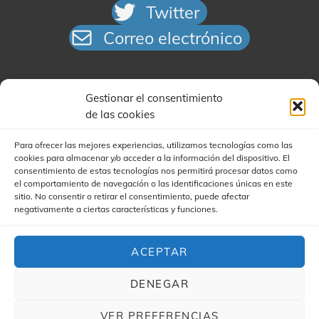
Twitter
Correo electrónico
Gestionar el consentimiento
de las cookies
Para ofrecer las mejores experiencias, utilizamos tecnologías como las
cookies para almacenar y/o acceder a la información del dispositivo. El
Buscar
consentimiento de estas tecnologías nos permitirá procesar datos como
el comportamiento de navegación o las identificaciones únicas en este
sitio. No consentir o retirar el consentimiento, puede afectar
negativamente a ciertas características y funciones.
ACEPTAR
COPYRIGHT © 2026
YA'STA CLUB
|
(FOR YA'STA) MY
MUSIC BAND CHILD POR
CATCH THEMES Y JAIME
DENEGAR
VER PREFERENCIAS