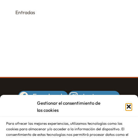
c
ó
i
f
i
n
o
Entradas
e
d
ó
n
e
v
a
n
v
e
r
d
i
f
n
e
s
e
t
t
b
c
a
s
ú
h
s
i
s
a
d
n
.
e
q
P
E
u
v
h
Facebook
Instagram
e
e
o
Gestionar el consentimiento de
d
n
Twitter
Correo electrónico
t
las cookies
t
a
o
o
y
Para ofrecer las mejores experiencias, utilizamos tecnologías como las
V
cookies para almacenar y/o acceder a la información del dispositivo. El
v
consentimiento de estas tecnologías nos permitirá procesar datos como el
i