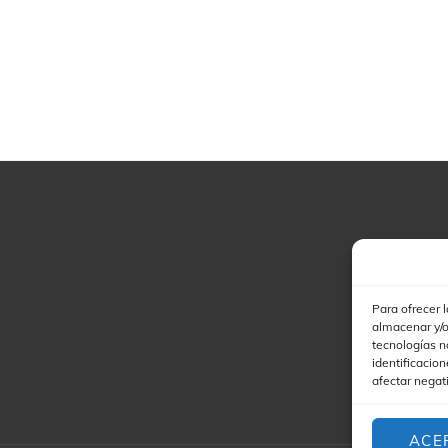
Para ofrecer 
almacenar y/o
tecnologías n
identificacion
afectar negat
ACE