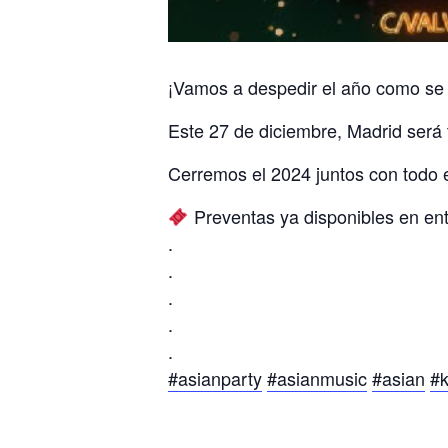
¡Vamos a despedir el año como se
Este 27 de diciembre, Madrid será
Cerremos el 2024 juntos con todo e
Preventas ya disponibles en entr
.
.
.
.
.
#asianparty
#asianmusic
#asian
#