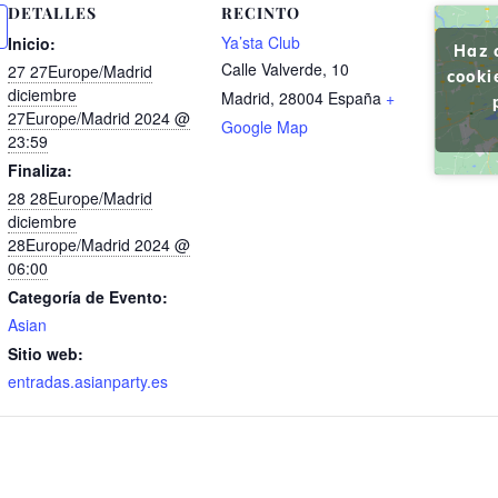
DETALLES
RECINTO
Ya’sta Club
Inicio:
Haz 
Calle Valverde, 10
27 27Europe/Madrid
cooki
diciembre
Madrid
,
28004
España
+
27Europe/Madrid 2024 @
Google Map
23:59
Finaliza:
28 28Europe/Madrid
diciembre
28Europe/Madrid 2024 @
06:00
Categoría de Evento:
Asian
Sitio web:
entradas.asianparty.es