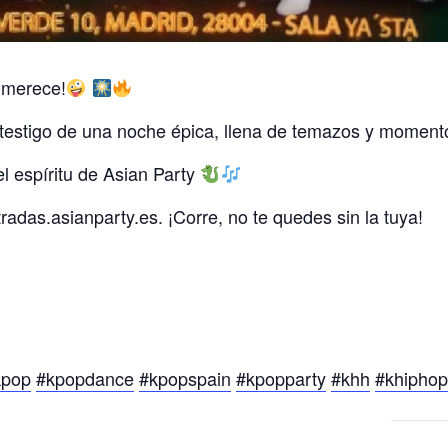
 merece!
 testigo de una noche épica, llena de temazos y momento
l espíritu de Asian Party
adas.asianparty.es. ¡Corre, no te quedes sin la tuya!
kpop
#kpopdance
#kpopspain
#kpopparty
#khh
#khiphop