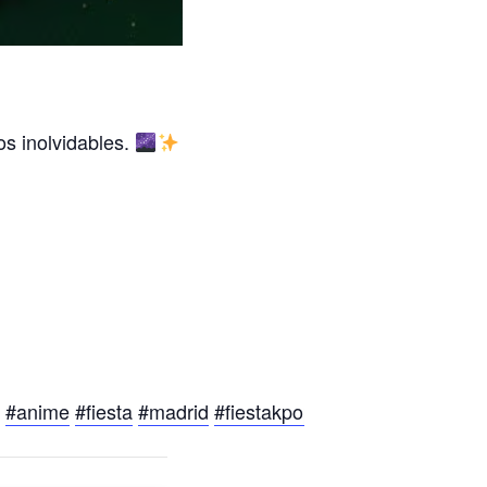
s inolvidables.
#anime
#fiesta
#madrid
#fiestakpop
#kpopmadrid
#sev