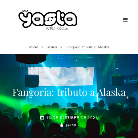
Inicio
>
Series
>
Fangoria: tributo a Alaska
Fangoria: tributo a Alaska
16 DE OCTUBRE DE 2024
JAIME