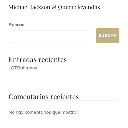
a
o
Michael Jackson & Queen: leyendas
y
v
Buscar
i
BUSCAR
s
t
Entradas recientes
a
LGTBailamos
s
d
e
Comentarios recientes
E
v
No hay comentarios que mostrar.
e