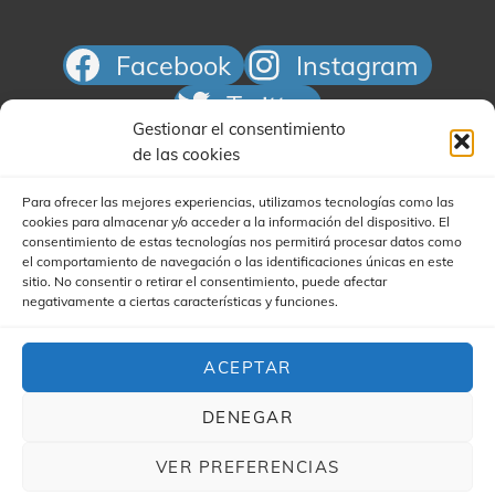
n
t
Facebook
Instagram
o
Twitter
s
Gestionar el consentimiento
Correo electrónico
de las cookies
Para ofrecer las mejores experiencias, utilizamos tecnologías como las
cookies para almacenar y/o acceder a la información del dispositivo. El
consentimiento de estas tecnologías nos permitirá procesar datos como
el comportamiento de navegación o las identificaciones únicas en este
sitio. No consentir o retirar el consentimiento, puede afectar
negativamente a ciertas características y funciones.
Buscar
ACEPTAR
DENEGAR
VER PREFERENCIAS
COPYRIGHT © 2026
YA'STA CLUB
|
(FOR YA'STA) MY