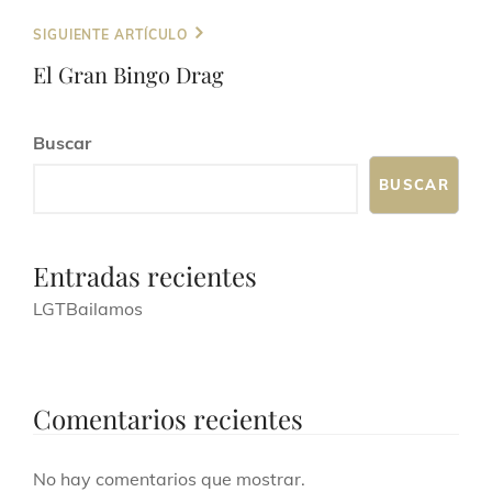
n
d
t
SIGUIENTE ARTÍCULO
a
o
El Gran Bingo Drag
y
v
Buscar
i
BUSCAR
s
t
Entradas recientes
a
LGTBailamos
s
d
e
Comentarios recientes
E
v
No hay comentarios que mostrar.