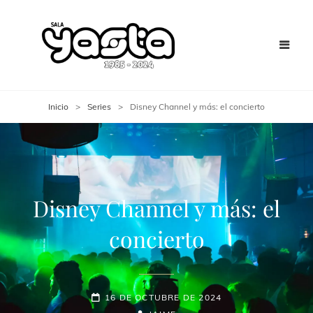
Inicio
>
Series
>
Disney Channel y más: el concierto
Disney Channel y más: el
concierto
16 DE OCTUBRE DE 2024