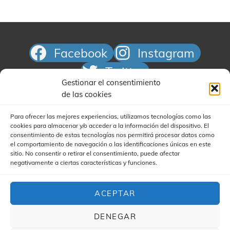
e
n
t
Facebook
Instagram
o
Twitter
s
Gestionar el consentimiento
Correo electrónico
de las cookies
Para ofrecer las mejores experiencias, utilizamos tecnologías como las
cookies para almacenar y/o acceder a la información del dispositivo. El
consentimiento de estas tecnologías nos permitirá procesar datos como
el comportamiento de navegación o las identificaciones únicas en este
sitio. No consentir o retirar el consentimiento, puede afectar
negativamente a ciertas características y funciones.
Buscar
ACEPTAR
DENEGAR