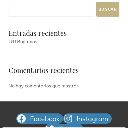
a
o
BUSCAR
y
v
Entradas recientes
i
LGTBailamos
s
t
a
Comentarios recientes
s
d
No hay comentarios que mostrar.
e
E
v
Facebook
Instagram
e