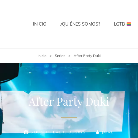
INICIO
¿QUIÉNES SOMOS?
LGTB
 CLUB
te? Cuenta Con Ello.
Inicio
>
Series
>
After Party Duki
After Party Duki
5 DE SEPTIEMBRE DE 2025
JAIME