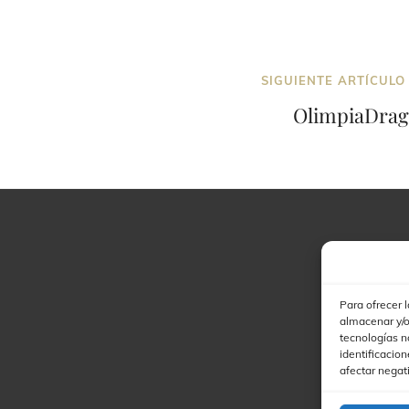
v
e
n
t
SIGUIENTE ARTÍCULO
o
OlimpiaDrag
Para ofrecer 
almacenar y/o
tecnologías n
identificacion
afectar negat