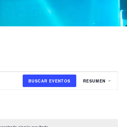
N
BUSCAR EVENTOS
RESUMEN
a
v
e
g
a