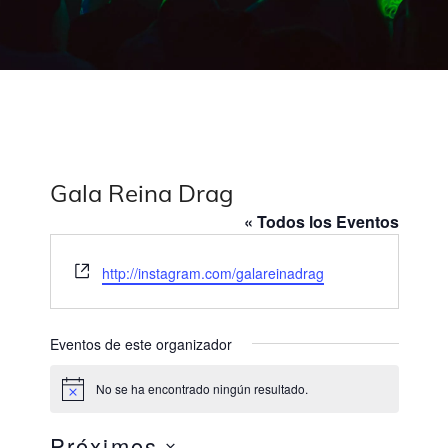
Gala Reina Drag
« Todos los Eventos
W
http://instagram.com/galareinadrag
e
b
s
Eventos de este organizador
i
t
No se ha encontrado ningún resultado.
A
e
v
i
Próximos
s