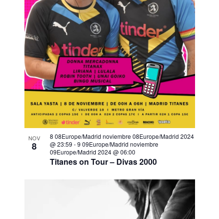
e
E
v
e
n
t
o
s
8 08Europe/Madrid noviembre 08Europe/Madrid 2024
NOV
8
@ 23:59
-
9 09Europe/Madrid noviembre
09Europe/Madrid 2024 @ 06:00
Titanes on Tour – Divas 2000