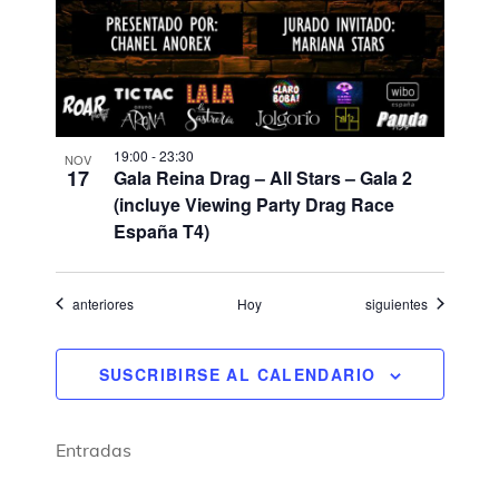
19:00
-
23:30
NOV
17
Gala Reina Drag – All Stars – Gala 2
(incluye Viewing Party Drag Race
España T4)​
Eventos
Eventos
anteriores
Hoy
siguientes
SUSCRIBIRSE AL CALENDARIO
Entradas