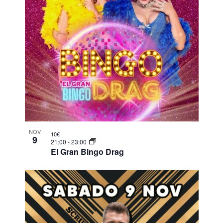
NOV
10€
9
21:00
-
23:00
El Gran Bingo Drag