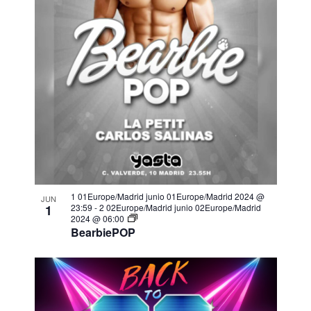
e
E
v
e
n
t
o
s
1 01Europe/Madrid junio 01Europe/Madrid 2024 @
JUN
1
23:59
-
2 02Europe/Madrid junio 02Europe/Madrid
2024 @ 06:00
BearbiePOP