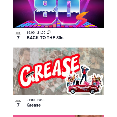
19:00
-
21:00
JUN
7
BACK TO THE 80s
21:00
-
23:00
JUN
7
Grease