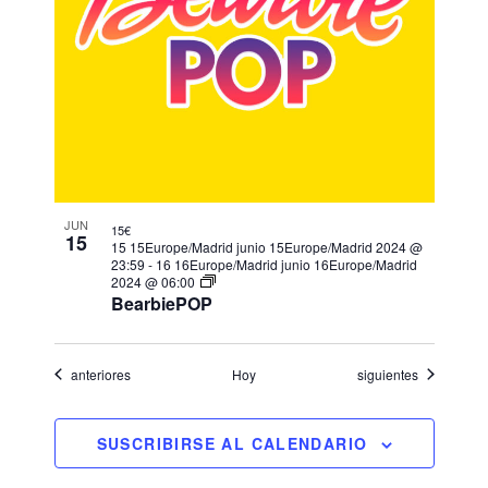
JUN
15€
15
15 15Europe/Madrid junio 15Europe/Madrid 2024 @
23:59
-
16 16Europe/Madrid junio 16Europe/Madrid
2024 @ 06:00
BearbiePOP
Eventos
Eventos
anteriores
Hoy
siguientes
SUSCRIBIRSE AL CALENDARIO