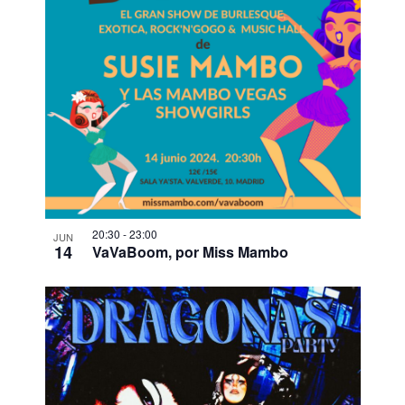
20:30
-
23:00
JUN
14
VaVaBoom, por Miss Mambo