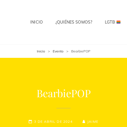
INICIO
¿QUIÉNES SOMOS?
LGTB
 CLUB
te? Cuenta Con Ello.
Inicio
>
Evento
>
BearbiePOP
BearbiePOP
3 DE ABRIL DE 2024
JAIME