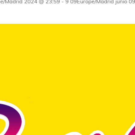
pe/Madrid 2024 @ 23:59
-
9 09Europe/Madrid junio 