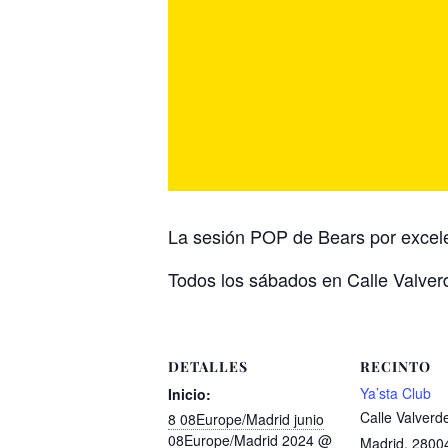
La sesión POP de Bears por excele
Todos los sábados en Calle Valver
DETALLES
RECINTO
Ya’sta Club
Inicio:
Calle Valverd
8 08Europe/Madrid junio
08Europe/Madrid 2024 @
Madrid
,
2800