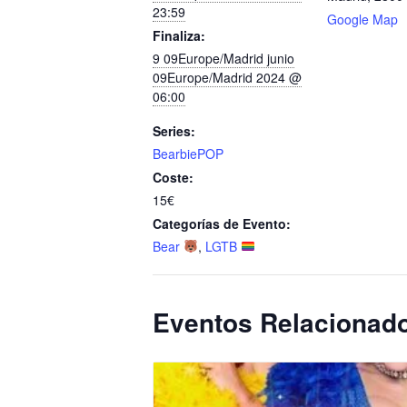
23:59
Google Map
Finaliza:
9 09Europe/Madrid junio
09Europe/Madrid 2024 @
06:00
Series:
BearbiePOP
Coste:
15€
Categorías de Evento:
Bear
,
LGTB
Eventos Relacionad