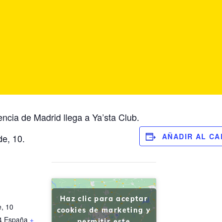
ncia de Madrid llega a Ya’sta Club.
AÑADIR AL C
de, 10.
Haz clic para aceptar
e, 10
cookies de marketing y
4
España
+
permitir este