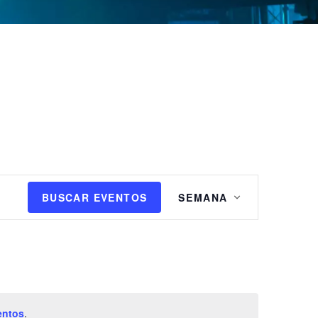
N
BUSCAR EVENTOS
SEMANA
a
v
e
g
a
c
i
entos
.