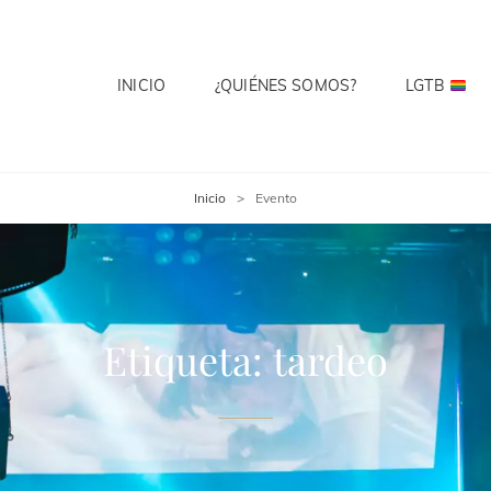
INICIO
¿QUIÉNES SOMOS?
LGTB
 CLUB
te? Cuenta Con Ello.
Inicio
>
Evento
Etiqueta:
tardeo