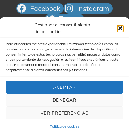
a
Facebook
Instagram
s
d
Twitter
e
Gestionar el consentimiento
Correo electrónico
de las cookies
E
v
Para ofrecer las mejores experiencias, utilizamos tecnologías como las
e
cookies para almacenar y/o acceder a la información del dispositivo. El
consentimiento de estas tecnologías nos permitirá procesar datos como
n
el comportamiento de navegación o las identificaciones únicas en este
t
sitio. No consentir o retirar el consentimiento, puede afectar
negativamente a ciertas características y funciones.
o
Buscar
s
ACEPTAR
DENEGAR
VER PREFERENCIAS
COPYRIGHT © 2026
YA'STA CLUB
|
(FOR YA'STA) MY
MUSIC BAND CHILD POR
CATCH THEMES Y JAIME
Política de cookies