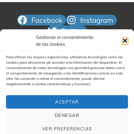
s
t
Facebook
Instagram
a
Twitter
s
Gestionar el consentimiento
d
Correo electrónico
de las cookies
e
E
Para ofrecer las mejores experiencias, utilizamos tecnologías como las
cookies para almacenar y/o acceder a la información del dispositivo. El
v
consentimiento de estas tecnologías nos permitirá procesar datos como
e
el comportamiento de navegación o las identificaciones únicas en este
sitio. No consentir o retirar el consentimiento, puede afectar
n
negativamente a ciertas características y funciones.
t
Buscar
o
ACEPTAR
s
DENEGAR
VER PREFERENCIAS