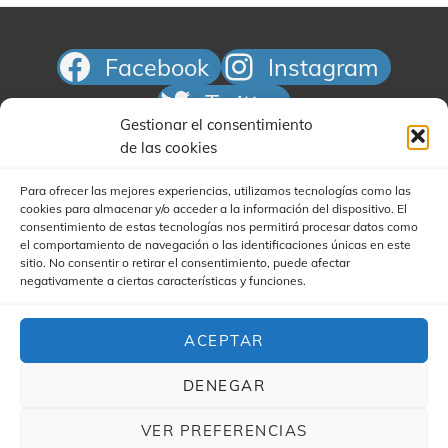
s
t
Facebook
Instagram
a
Twitter
s
Gestionar el consentimiento
d
Correo electrónico
de las cookies
e
E
Para ofrecer las mejores experiencias, utilizamos tecnologías como las
cookies para almacenar y/o acceder a la información del dispositivo. El
v
consentimiento de estas tecnologías nos permitirá procesar datos como
e
el comportamiento de navegación o las identificaciones únicas en este
sitio. No consentir o retirar el consentimiento, puede afectar
n
negativamente a ciertas características y funciones.
t
Buscar
o
ACEPTAR
s
DENEGAR
VER PREFERENCIAS