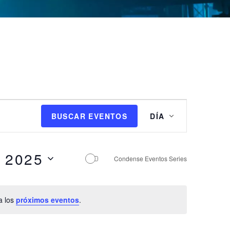
N
BUSCAR EVENTOS
DÍA
a
v
e
d 2025
g
Condense Eventos Series
a
c
i
a los
próximos eventos
.
ó
n