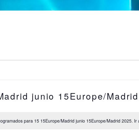
adrid junio 15Europe/Madri
rogramados para 15 15Europe/Madrid junio 15Europe/Madrid 2025. Ir 
A
v
i