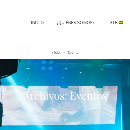
INICIO
¿QUIÉNES SOMOS?
LGTB
 CLUB
te? Cuenta Con Ello.
Inicio
>
Evento
Archivos:
Eventos