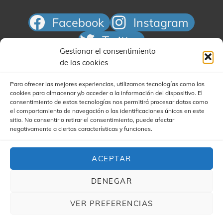
Facebook
Instagram
Twitter
Gestionar el consentimiento
Correo electrónico
de las cookies
Para ofrecer las mejores experiencias, utilizamos tecnologías como las
cookies para almacenar y/o acceder a la información del dispositivo. El
consentimiento de estas tecnologías nos permitirá procesar datos como
el comportamiento de navegación o las identificaciones únicas en este
sitio. No consentir o retirar el consentimiento, puede afectar
negativamente a ciertas características y funciones.
Buscar
ACEPTAR
DENEGAR
VER PREFERENCIAS
COPYRIGHT © 2026
YA'STA CLUB
|
(FOR YA'STA) MY