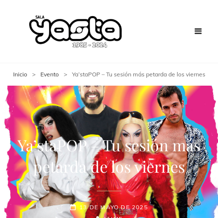
Inicio
>
Evento
>
Ya’staPOP – Tu sesión más petarda de los viernes
Ya’staPOP – Tu sesión más
petarda de los viernes
13 DE MAYO DE 2025