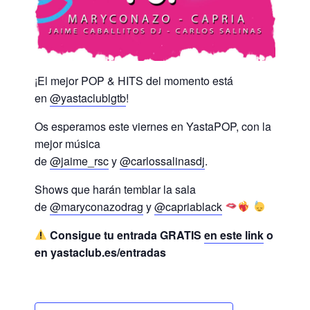
¡El mejor POP & HITS del momento está
en
@yastaclublgtb
!
Os esperamos este viernes en YastaPOP, con la
mejor música
de
@jaime_rsc
y
@carlossalinasdj
.
Shows que harán temblar la sala
de
@maryconazodrag
y
@capriablack
Consigue tu entrada GRATIS
en este link
o
en yastaclub.es/entradas