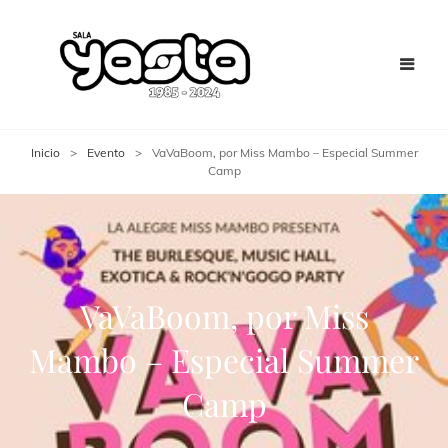
Inicio
>
Evento
>
VaVaBoom, por Miss Mambo – Especial Summer
Camp
VaVaBoom, por Miss
Mambo – Especial Summer
Camp