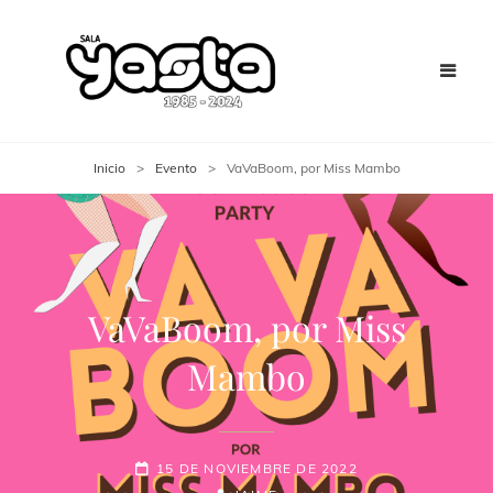
Inicio
>
Evento
>
VaVaBoom, por Miss Mambo
VaVaBoom, por Miss
Mambo
15 DE NOVIEMBRE DE 2022