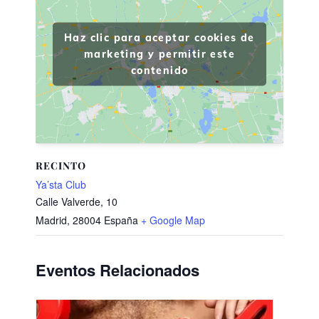
Haz clic para aceptar cookies de
marketing y permitir este
contenido
RECINTO
Ya’sta Club
Calle Valverde, 10
Madrid
,
28004
España
+ Google Map
Eventos Relacionados