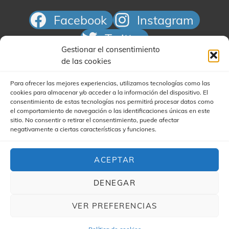
Facebook
Instagram
Twitter
Gestionar el consentimiento
Correo electrónico
de las cookies
Para ofrecer las mejores experiencias, utilizamos tecnologías como las
cookies para almacenar y/o acceder a la información del dispositivo. El
consentimiento de estas tecnologías nos permitirá procesar datos como
el comportamiento de navegación o las identificaciones únicas en este
sitio. No consentir o retirar el consentimiento, puede afectar
negativamente a ciertas características y funciones.
Buscar
ACEPTAR
DENEGAR
VER PREFERENCIAS
COPYRIGHT © 2026
YA'STA CLUB
|
(FOR YA'STA) MY
MUSIC BAND CHILD POR
CATCH THEMES Y JAIME