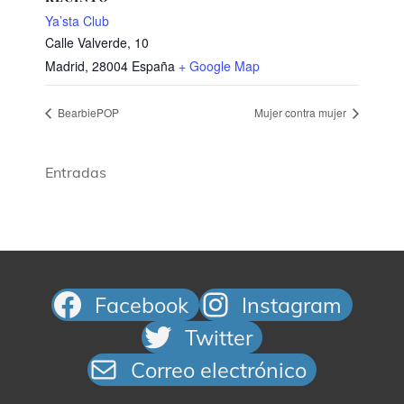
Ya’sta Club
Calle Valverde, 10
Madrid
,
28004
España
+ Google Map
BearbiePOP
Mujer contra mujer
Entradas
Facebook
Instagram
Twitter
Correo electrónico