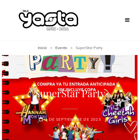
Inicio
>
Evento
>
SuperStar Party
SuperStar Party
3 DE SEPTIEMBRE DE 2023
JAIME