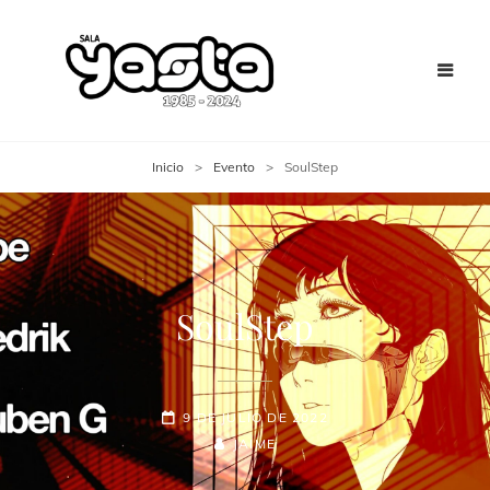
Inicio
>
Evento
>
SoulStep
SoulStep
9 DE JULIO DE 2022
JAIME