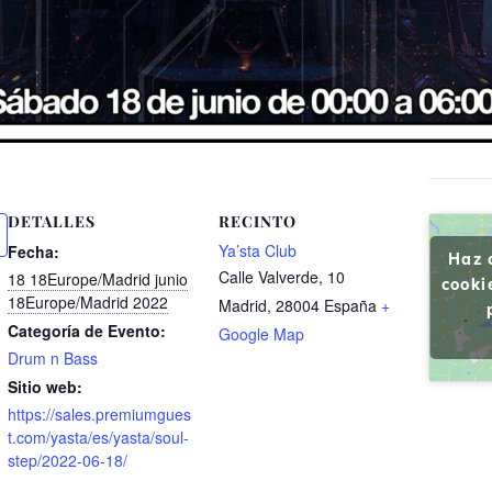
DETALLES
RECINTO
Ya’sta Club
Fecha:
Haz 
Calle Valverde, 10
18 18Europe/Madrid junio
cooki
18Europe/Madrid 2022
Madrid
,
28004
España
+
Categoría de Evento:
Google Map
Drum n Bass
Sitio web:
https://sales.premiumgues
t.com/yasta/es/yasta/soul-
step/2022-06-18/