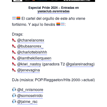
Especial Pride 2024 – Entradas en
yastaclub.es/entradas
El cartel del orgullo de este año viene
fortísimo. Y aquí lo lleváis
:
Drags:
@chanelanorex
@bubaanorex_
@charlottebishhh
@iamthekillerqueen
@kiwi_nastoy
(ganadora T2
@galareinadrag
)
@jenevagina
DJs (música: POP/Reggaeton/Hits 2000->actual)
@d_nnismoore
@somoselnido
@jaime_rsc