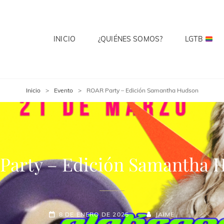
INICIO
¿QUIÉNES SOMOS?
LGTB
 CLUB
te? Cuenta Con Ello.
Inicio
>
Evento
>
ROAR Party – Edición Samantha Hudson
Party – Edición Samantha 
8 DE ENERO DE 2025
JAIME