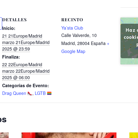
DETALLES
RECINTO
Ya’sta Club
Inicio:
Haz 
Calle Valverde, 10
21 21Europe/Madrid
cooki
marzo 21Europe/Madrid
Madrid
,
28004
España
+
2025 @ 23:59
Google Map
Finaliza:
22 22Europe/Madrid
marzo 22Europe/Madrid
2025 @ 06:00
Categorías de Evento:
Drag Queen
,
LGTB
os