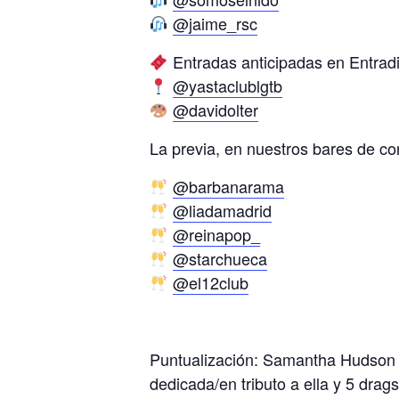
@jaime_rsc
Entradas anticipadas en Entradiu
@yastaclublgtb
@davidolter
La previa, en nuestros bares de con
@barbanarama
@liadamadrid
@reinapop_
@starchueca
@el12club
Puntualización: Samantha Hudson n
dedicada/en tributo a ella y 5 dra