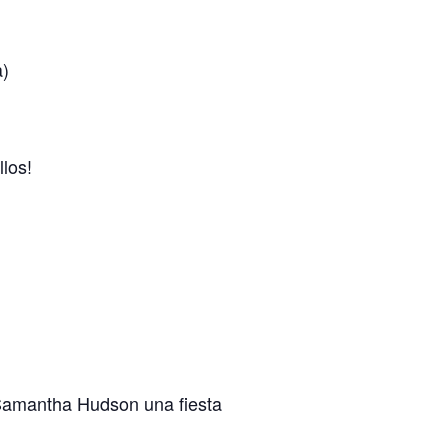
a)
llos!
 Samantha Hudson una fiesta