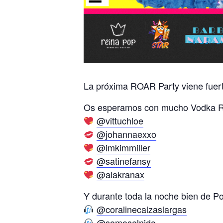
La próxima ROAR Party viene fuert
Os esperamos con mucho Vodka Re
@vittuchloe
@johannaexxo
@imkimmiller
@satinefansy
@alakranax
Y durante toda la noche bien de P
@coralinecalzaslargas
@somoselnido