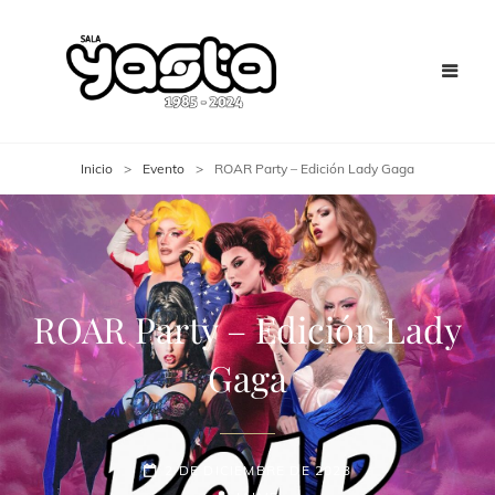
Inicio
>
Evento
>
ROAR Party – Edición Lady Gaga
ROAR Party – Edición Lady
Gaga
2 DE DICIEMBRE DE 2023