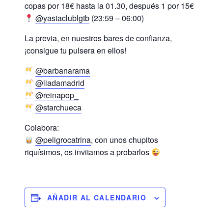
copas por 18€ hasta la 01.30, después 1 por 15€
@yastaclublgtb
(23:59 – 06:00)
La previa, en nuestros bares de confianza,
¡consigue tu pulsera en ellos!
@barbanarama
@liadamadrid
@reinapop_
@starchueca
Colabora:
@peligrocatrina
, con unos chupitos
riquísimos, os invitamos a probarlos
AÑADIR AL CALENDARIO