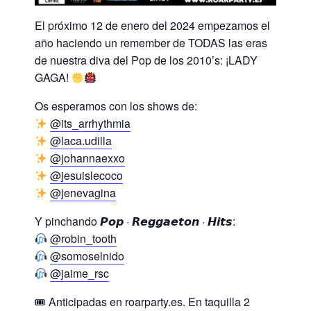
El próximo 12 de enero del 2024 empezamos el
año haciendo un remember de TODAS las eras
de nuestra diva del Pop de los 2010’s: ¡LADY
GAGA!
Os esperamos con los shows de:
@its_arrhythmia
@laca.udilla
@johannaexxo
@jesuislecoco
@jenevagina
Y pinchando 𝙋𝙤𝙥 · 𝙍𝙚𝙜𝙜𝙖𝙚𝙩𝙤𝙣 · 𝙃𝙞𝙩𝙨:
@robin_tooth
@somoselnido
@jaime_rsc
🎟 Anticipadas en roarparty.es. En taquilla 2