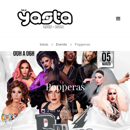
Inicio
>
Evento
>
Popperas
Popperas
2 DE MARZO DE 2022
JAIME