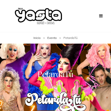
Inicio
>
Evento
>
PetardaTú
PetardaTú
3 DE OCTUBRE DE 2024
JAIME